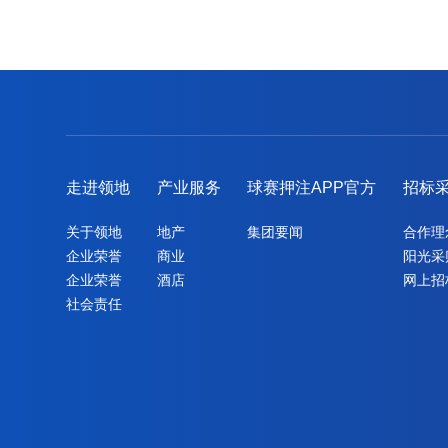
走进领地
产业服务
球赛押注APP官方
招标
关于领地
地产
集团要闻
合作理
企业荣誉
商业
阳光采
企业荣誉
酒店
网上招
社会责任