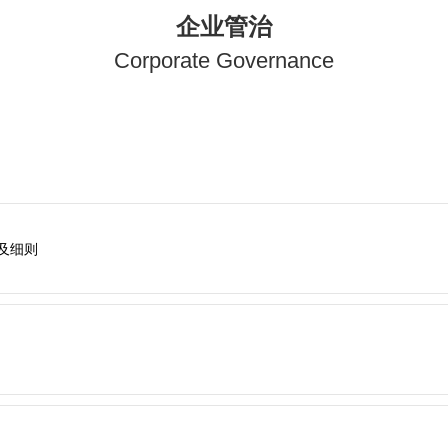
企业管治
Corporate Governance
及细则