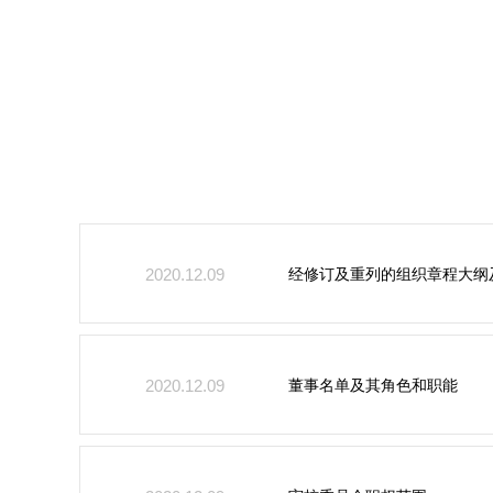
经修订及重列的组织章程大纲
2020.12.09
董事名单及其角色和职能
2020.12.09